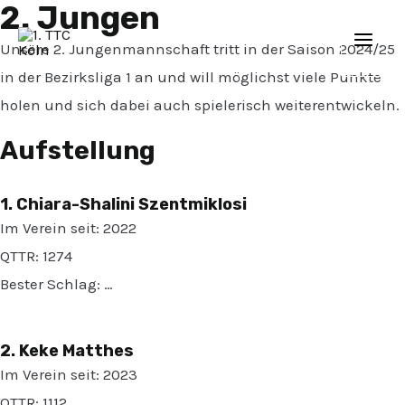
2. Jungen
Zum
Mai
Inhalt
Unsere 2. Jungenmannschaft tritt in der Saison 2024/25
Men
springen
in der Bezirksliga 1 an und will möglichst viele Punkte
holen und sich dabei auch spielerisch weiterentwickeln.
Aufstellung
1. Chiara-Shalini Szentmiklosi
Im Verein seit: 2022
QTTR: 1274
Bester Schlag: …
2. Keke Matthes
Im Verein seit: 2023
QTTR: 1112