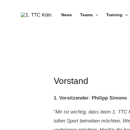
Zum
Inhalt
News
Teams
Training
springen
Vorstand
1. Vorsitzender: Philipp Simons
“
Mir ist wichtig, dass beim 1. TTC
tollen Sport betreiben möchten, We
verbringen möchten. Hierfür die b